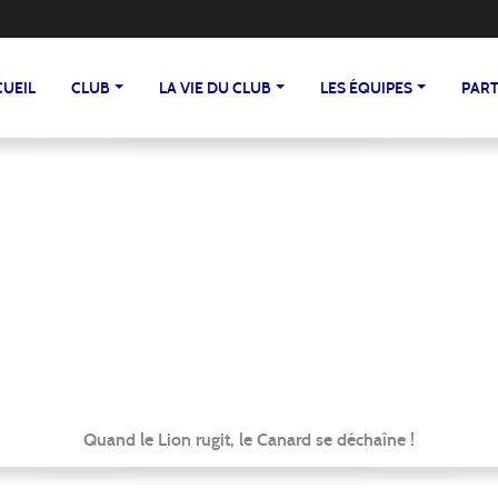
CUEIL
CLUB
LA VIE DU CLUB
LES ÉQUIPES
PART
Quand le Lion rugit, le Canard se déchaîne !