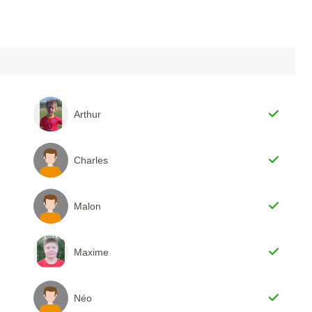
Arthur
Charles
Malon
Maxime
Néo