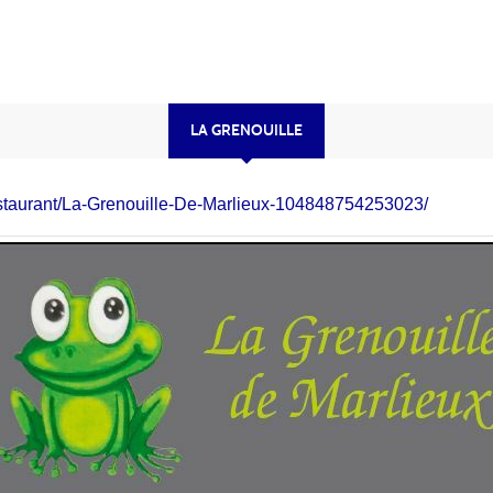
LA GRENOUILLE
Restaurant/La-Grenouille-De-Marlieux-104848754253023/