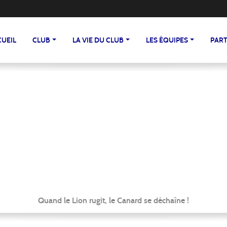
CUEIL
CLUB
LA VIE DU CLUB
LES ÉQUIPES
PART
Quand le Lion rugit, le Canard se déchaîne !